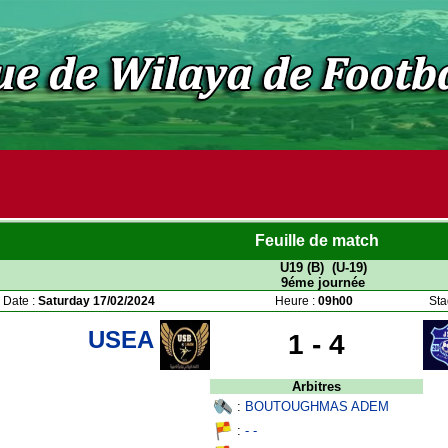
Feuille de match
U19 (B) (U-19)
9éme journée
Date :
Saturday 17/02/2024
Heure :
09h00
Sta
USEA
1 -
4
Arbitres
:
BOUTOUGHMAS ADEM
:
- -