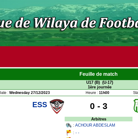
Feuille de match
U17 (B) (U-17)
1ère journée
Date :
Wednesday 27/12/2023
Heure :
11h00
St
ESS
0 -
3
Arbitres
:
ACHOUR ABDESLAM
:
- -