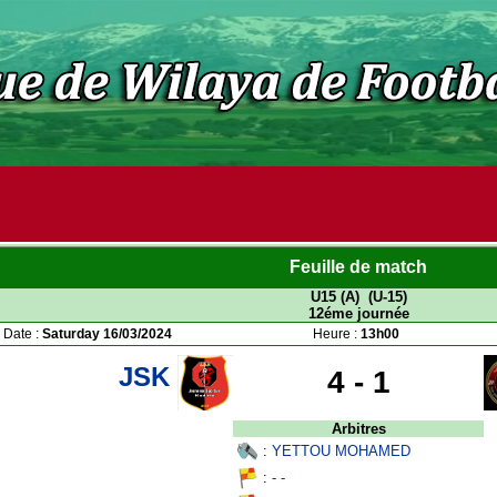
Feuille de match
U15 (A) (U-15)
12éme journée
Date :
Saturday 16/03/2024
Heure :
13h00
JSK
4 -
1
Arbitres
:
YETTOU MOHAMED
:
- -