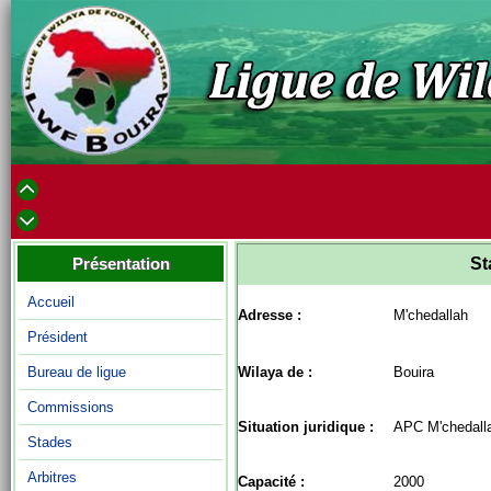
Présentation
St
Accueil
Adresse :
M'chedallah
Président
Bureau de ligue
Wilaya de :
Bouira
Commissions
Situation juridique :
APC M'chedall
Stades
Arbitres
Capacité :
2000