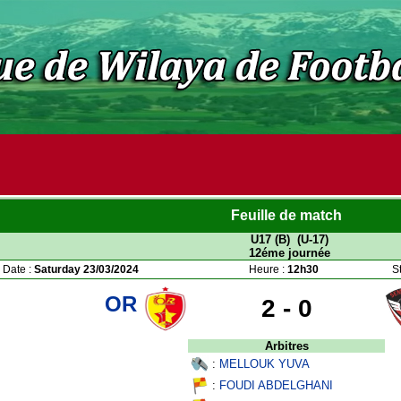
Feuille de match
U17 (B) (U-17)
12éme journée
Date :
Saturday 23/03/2024
Heure :
12h30
S
OR
2 -
0
Arbitres
:
MELLOUK YUVA
:
FOUDI ABDELGHANI