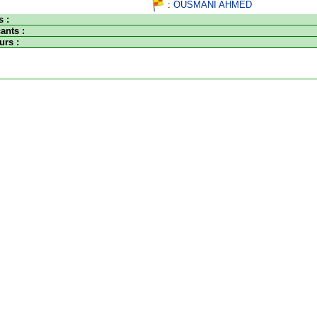
:
OUSMANI AHMED
s :
ants :
urs :